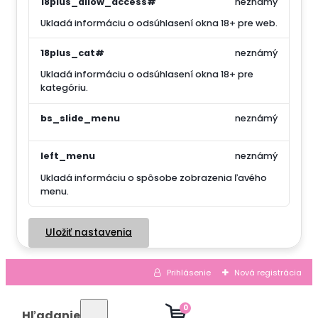
18plus_allow_access#
neznámý
Ukladá informáciu o odsúhlasení okna 18+ pre web.
18plus_cat#
neznámý
Ukladá informáciu o odsúhlasení okna 18+ pre
kategóriu.
bs_slide_menu
neznámý
left_menu
neznámý
Ukladá informáciu o spôsobe zobrazenia ľavého
menu.
Uložiť nastavenia
Prihlásenie
Nová registrácia
0
Hľadanie