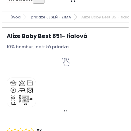
Úvod
priadze JESEŇ - ZIMA
Alize Baby Best 851- fialo
Alize Baby Best 851- fialová
10% bambus, detská priadza
‹
›
0x