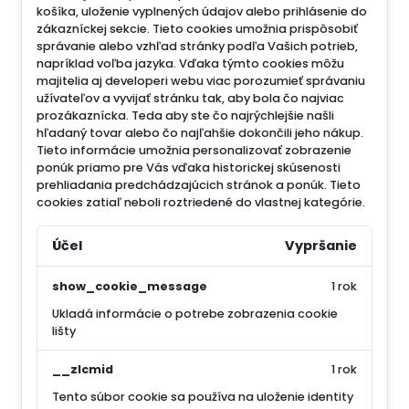
košíka, uloženie vyplnených údajov alebo prihlásenie do
zákazníckej sekcie.
Tieto cookies umožnia prispôsobiť
správanie alebo vzhľad stránky podľa Vašich potrieb,
napríklad voľba jazyka.
Vďaka týmto cookies môžu
majitelia aj developeri webu viac porozumieť správaniu
užívateľov a vyvijať stránku tak, aby bola čo najviac
prozákaznícka. Teda aby ste čo najrýchlejšie našli
hľadaný tovar alebo čo najľahšie dokončili jeho nákup.
Tieto informácie umožnia personalizovať zobrazenie
ponúk priamo pre Vás vďaka historickej skúsenosti
prehliadania predchádzajúcich stránok a ponúk.
Tieto
cookies zatiaľ neboli roztriedené do vlastnej kategórie.
Účel
Vypršanie
show_cookie_message
1 rok
Ukladá informácie o potrebe zobrazenia cookie
lišty
__zlcmid
1 rok
Tento súbor cookie sa používa na uloženie identity