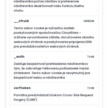
návštevníka počas návštev a preferencie
návštevníka deaktivovať našu funkciu živého
chatu.
__cfruid
relácie
Tento súbor cookie je súčasťou služieb
poskytovaných spoločnosťou Cloudflare –
vrátane vyrovnávania záťaže, doručovania obsahu
webových stránok a poskytovania pripojenia DNS
pre prevádzkovateľov webových stránok.
_auth
1 rok
Zaisťuje bezpečnosť prehliadania návštevníkov
tým, že zabraňuje falšovaniu požiadaviek medzi
stránkami. Tento súbor cookie je nevyhnutný pre
bezpečnosť webu a návštevníka.
csrftoken
1 rok
Pomáha predchádzať útokom Cross-Site Request
Forgery (CSRF).