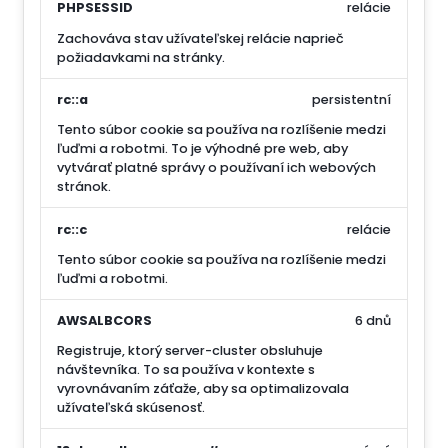
PHPSESSID
relácie
Zachováva stav užívateľskej relácie naprieč
požiadavkami na stránky.
rc::a
persistentní
Tento súbor cookie sa používa na rozlíšenie medzi
ľuďmi a robotmi. To je výhodné pre web, aby
vytvárať platné správy o používaní ich webových
stránok.
rc::c
relácie
Tento súbor cookie sa používa na rozlíšenie medzi
ľuďmi a robotmi.
AWSALBCORS
6 dnů
Registruje, ktorý server-cluster obsluhuje
návštevníka. To sa používa v kontexte s
vyrovnávaním záťaže, aby sa optimalizovala
užívateľská skúsenosť.