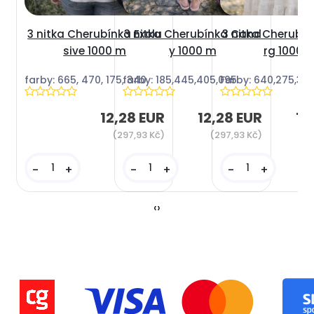
3 nitka Cherubínka Exclu
3 nitka Cherubínka Cand
3 nitka Cherubín
sive 1000 m
y 1000 m
rg 1000 
farby: 665, 470, 175, 340
farby: 185,445,405,095
Farby: 640,275,315
12,28 EUR
12,28 EUR
12
(297,93 Kč)
(297,93 Kč)
(
-
+
-
+
-
+
‹
›