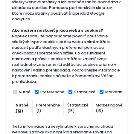
všetky webové stránky a ich prechádzaním dochádza k
ukladaniu cookies. Pomocou partnerských skriptov,
ktoré môžu stránky používať (napríklad Google
analytics
Ako môžem nastaviť prácu webu s cookies?
Napriek tomu, že odporúčame povoliť používanie
všetkých typov cookies, prácu webu s nimi môžete
nastaviť podľa vlastných preferencií pomocou
checkboxov zobrazených nižšie. Po odsúhlasení
nastavenia práce s cookies môžete zmeniť svoje
rozhodnutie zmazaním či editáciou cookies priamo v
nastavení Vášho prehliadača. Podrobnejšie informácie
k premazaniu cookies nájdete v Pomocníkovi Vášho
prehliadača.
Nutné
Preferenčné
Štatistické
Marketingové
Nutné
Preferenčné
Štatistické
Marketingové
N
(13)
(1)
(15)
(15)
(
Tieto informácie sú nevyhnutné k správnemu chodu
webovej stránky ako napríklad vkladanie tovaru do