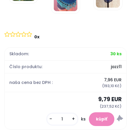
0x
Skladom:
30 ks
Číslo produktu:
jazz11
7,96 EUR
naša cena bez DPH :
(193,10 Kč)
9,79 EUR
(237,52 Kč)
-
+
ks