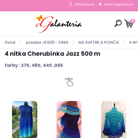
Prihlásenie
Nová registrácia
0
Úvod
priadze JESEŇ - ZIMA
NA SVETRE A PONČÁ
4 N
4 nitka Cherubínka Jazz 500 m
farby : 275, 480, 440 ,055