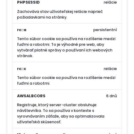
PHPSESSID
relácie
Zachováva stav užívateľskej relácie naprieč
požiadavkami na stránky.
rc::a
persistentní
Tento súbor cookie sa používa na rozlíšenie medzi
ľuďmi a robotmi. To je výhodné pre web, aby
vytvárať platné správy o používaní ich webových
stránok.
rc::c
relácie
Tento súbor cookie sa používa na rozlíšenie medzi
ľuďmi a robotmi.
AWSALBCORS
6 dnů
Registruje, ktorý server-cluster obsluhuje
návštevníka. To sa používa v kontexte s
vyrovnávaním záťaže, aby sa optimalizovala
užívateľská skúsenosť.