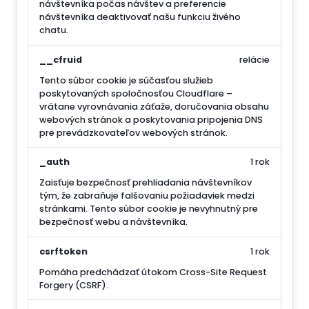
návštevníka počas návštev a preferencie
návštevníka deaktivovať našu funkciu živého
chatu.
__cfruid
relácie
Tento súbor cookie je súčasťou služieb
poskytovaných spoločnosťou Cloudflare –
vrátane vyrovnávania záťaže, doručovania obsahu
webových stránok a poskytovania pripojenia DNS
pre prevádzkovateľov webových stránok.
_auth
1 rok
Zaisťuje bezpečnosť prehliadania návštevníkov
tým, že zabraňuje falšovaniu požiadaviek medzi
stránkami. Tento súbor cookie je nevyhnutný pre
bezpečnosť webu a návštevníka.
csrftoken
1 rok
Pomáha predchádzať útokom Cross-Site Request
Forgery (CSRF).