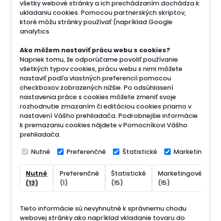
všetky webové stránky a ich prechádzaním dochádza k
ukladaniu cookies. Pomocou partnerských skriptov,
ktoré môžu stránky používať (napríklad Google
analytics
Ako môžem nastaviť prácu webu s cookies?
Napriek tomu, že odporúčame povoliť používanie
všetkých typov cookies, prácu webu s nimi môžete
nastaviť podľa vlastných preferencií pomocou
checkboxov zobrazených nižšie. Po odsúhlasení
nastavenia práce s cookies môžete zmeniť svoje
rozhodnutie zmazaním či editáciou cookies priamo v
nastavení Vášho prehliadača. Podrobnejšie informácie
k premazaniu cookies nájdete v Pomocníkovi Vášho
prehliadača.
Nutné
Preferenčné
Štatistické
Marketingové
Nutné
Preferenčné
Štatistické
Marketingové
N
(13)
(1)
(15)
(15)
(
Tieto informácie sú nevyhnutné k správnemu chodu
webovej stránky ako napríklad vkladanie tovaru do