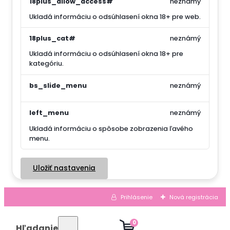
18plus_allow_access#
neznámý
Ukladá informáciu o odsúhlasení okna 18+ pre web.
18plus_cat#
neznámý
Ukladá informáciu o odsúhlasení okna 18+ pre
kategóriu.
bs_slide_menu
neznámý
left_menu
neznámý
Ukladá informáciu o spôsobe zobrazenia ľavého
menu.
Uložiť nastavenia
Prihlásenie
Nová registrácia
0
Hľadanie