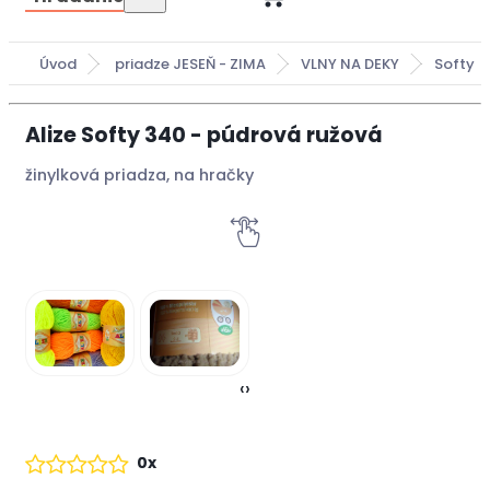
Úvod
priadze JESEŇ - ZIMA
VLNY NA DEKY
Softy
Alize Softy 340 - púdrová ružová
žinylková priadza, na hračky
‹
›
0x