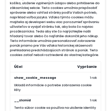
košíka, uloženie vyplnených údajov alebo prihlásenie do
zákazníckej sekcie.
Tieto cookies umožnia prispôsobiť
správanie alebo vzhľad stránky podľa Vašich potrieb,
napríklad voľba jazyka.
Vďaka týmto cookies môžu
majitelia aj developeri webu viac porozumieť správaniu
užívateľov a vyvijať stránku tak, aby bola čo najviac
prozákaznícka. Teda aby ste čo najrýchlejšie našli
hľadaný tovar alebo čo najľahšie dokončili jeho nákup.
Tieto informácie umožnia personalizovať zobrazenie
ponúk priamo pre Vás vďaka historickej skúsenosti
prehliadania predchádzajúcich stránok a ponúk.
Tieto
cookies zatiaľ neboli roztriedené do vlastnej kategórie.
Účel
Vypršanie
show_cookie_message
1 rok
Ukladá informácie o potrebe zobrazenia cookie
lišty
__zlcmid
1 rok
Tento súbor cookie sa používa na uloženie identity