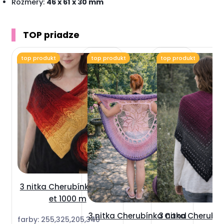
Rozmery:
46 x 61 x 30 mm
TOP priadze
top produkt
top produkt
top produkt
3 nitka Cherubínka Suns
et 1000 m
3 nitka Cherubínka Cand
3 nitka Cherubín
farby: 255,325,205,340