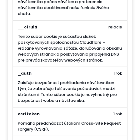
návštevníka počas návštev a preferencie
návštevníka deaktivovať našu funkciu živého
chatu.
__cfruid
relácie
Tento súbor cookie je súčasťou služieb
poskytovaných spoločnosťou Cloudflare –
vrátane vyrovnávania záťaže, doručovania obsahu
webových stránok a poskytovania pripojenia DNS
pre prevádzkovateľov webových stránok.
_auth
1 rok
Zaisťuje bezpečnosť prehliadania návštevníkov
tým, že zabraňuje falšovaniu požiadaviek medzi
stránkami. Tento súbor cookie je nevyhnutný pre
bezpečnosť webu a návštevníka.
csrftoken
1 rok
Pomáha predchádzať útokom Cross-Site Request
Forgery (CSRF).