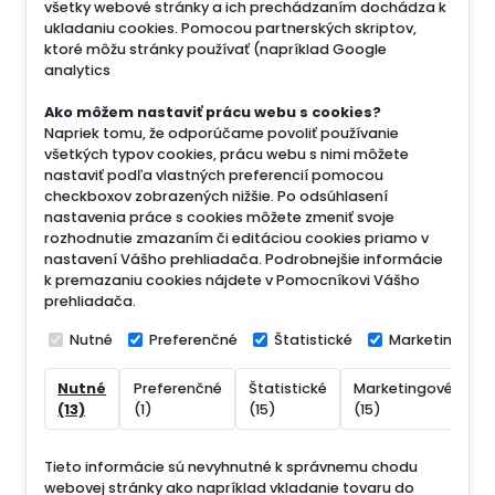
všetky webové stránky a ich prechádzaním dochádza k
ukladaniu cookies. Pomocou partnerských skriptov,
ktoré môžu stránky používať (napríklad Google
analytics
Ako môžem nastaviť prácu webu s cookies?
Napriek tomu, že odporúčame povoliť používanie
všetkých typov cookies, prácu webu s nimi môžete
nastaviť podľa vlastných preferencií pomocou
checkboxov zobrazených nižšie. Po odsúhlasení
nastavenia práce s cookies môžete zmeniť svoje
rozhodnutie zmazaním či editáciou cookies priamo v
nastavení Vášho prehliadača. Podrobnejšie informácie
k premazaniu cookies nájdete v Pomocníkovi Vášho
prehliadača.
Nutné
Preferenčné
Štatistické
Marketingové
Nutné
Preferenčné
Štatistické
Marketingové
N
(13)
(1)
(15)
(15)
(
Tieto informácie sú nevyhnutné k správnemu chodu
webovej stránky ako napríklad vkladanie tovaru do