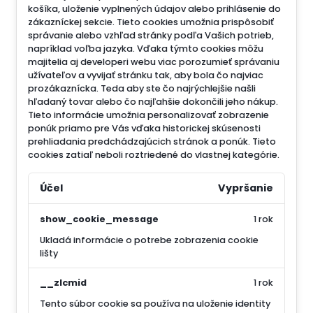
košíka, uloženie vyplnených údajov alebo prihlásenie do
zákazníckej sekcie.
Tieto cookies umožnia prispôsobiť
správanie alebo vzhľad stránky podľa Vašich potrieb,
napríklad voľba jazyka.
Vďaka týmto cookies môžu
majitelia aj developeri webu viac porozumieť správaniu
užívateľov a vyvijať stránku tak, aby bola čo najviac
prozákaznícka. Teda aby ste čo najrýchlejšie našli
hľadaný tovar alebo čo najľahšie dokončili jeho nákup.
Tieto informácie umožnia personalizovať zobrazenie
ponúk priamo pre Vás vďaka historickej skúsenosti
prehliadania predchádzajúcich stránok a ponúk.
Tieto
cookies zatiaľ neboli roztriedené do vlastnej kategórie.
Účel
Vypršanie
show_cookie_message
1 rok
Ukladá informácie o potrebe zobrazenia cookie
lišty
__zlcmid
1 rok
Tento súbor cookie sa používa na uloženie identity