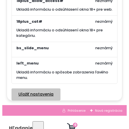
18plus_allow_access#
neznámý
Ukladá informáciu o odsúhlasení okna 18+ pre web.
18plus_cat#
neznámý
Ukladá informáciu o odsúhlasení okna 18+ pre
kategóriu.
bs_slide_menu
neznámý
left_menu
neznámý
Ukladá informáciu o spôsobe zobrazenia ľavého
menu.
Uložiť nastavenia
Prihlásenie
Nová registrácia
0
Hľadanie