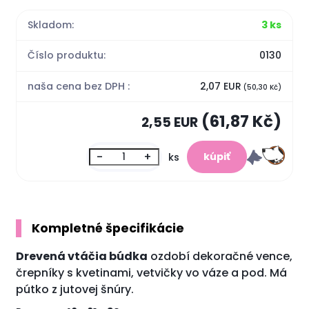
Skladom:
3 ks
Číslo produktu:
0130
naša cena bez DPH :
2,07 EUR
(50,30 Kč)
(61,87 Kč)
2,55 EUR
-
+
ks
Kompletné špecifikácie
Drevená vtáčia búdka
ozdobí dekoračné vence,
črepníky s kvetinami, vetvičky vo váze a pod. Má
pútko z jutovej šnúry.