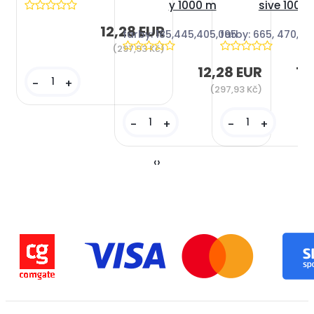
y 1000 m
sive 1000
12,28 EUR
farby: 185,445,405,095
farby: 665, 470, 17
(297,93 Kč)
12,28 EUR
12
-
+
(297,93 Kč)
(
-
+
-
+
‹
›