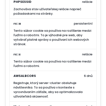
PHPSESSID
relácie
Zachováva stav užívateľskej relácie naprieč
požiadavkami na stránky.
rc::a
persistentní
Tento súbor cookie sa používa na rozlíšenie medzi
ľuďmi a robotmi. To je výhodné pre web, aby
vytvárať platné správy o používaní ich webových
stránok.
rc::c
relácie
Tento súbor cookie sa používa na rozlíšenie medzi
ľuďmi a robotmi.
AWSALBCORS
6 dnů
Registruje, ktorý server-cluster obsluhuje
návštevníka. To sa používa v kontexte s
vyrovnávaním záťaže, aby sa optimalizovala
užívateľská skúsenosť.