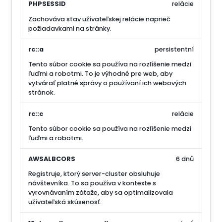
PHPSESSID
relácie
Zachováva stav užívateľskej relácie naprieč
požiadavkami na stránky.
rc::a
persistentní
Tento súbor cookie sa používa na rozlíšenie medzi
ľuďmi a robotmi. To je výhodné pre web, aby
vytvárať platné správy o používaní ich webových
stránok.
rc::c
relácie
Tento súbor cookie sa používa na rozlíšenie medzi
ľuďmi a robotmi.
AWSALBCORS
6 dnů
Registruje, ktorý server-cluster obsluhuje
návštevníka. To sa používa v kontexte s
vyrovnávaním záťaže, aby sa optimalizovala
užívateľská skúsenosť.