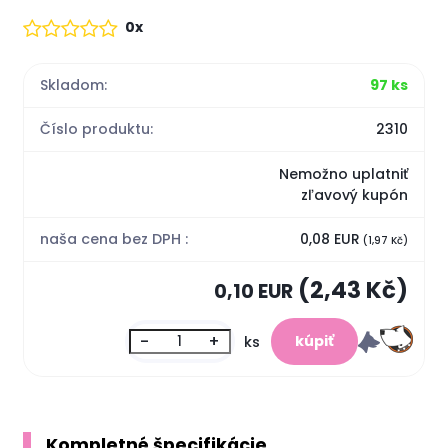
0x
Skladom:
97 ks
Číslo produktu:
2310
Nemožno uplatniť
zľavový kupón
naša cena bez DPH :
0,08 EUR
(1,97 Kč)
(2,43 Kč)
0,10 EUR
-
+
ks
Kompletné špecifikácie