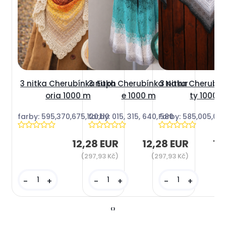
3 nitka Cherubínka Euph
3 nitka Cherubínka Natur
3 nitka Cherubí
oria 1000 m
e 1000 m
ty 1000 
farby: 595,370,675,120,110
farby: 015, 315, 640, 580
Farby: 585,005,015
12,28 EUR
12,28 EUR
12
(297,93 Kč)
(297,93 Kč)
(
-
+
-
+
-
+
‹
›