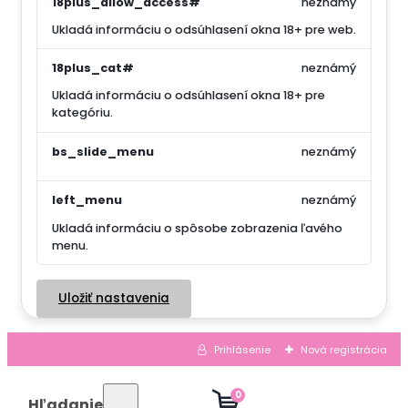
18plus_allow_access#
neznámý
Ukladá informáciu o odsúhlasení okna 18+ pre web.
18plus_cat#
neznámý
Ukladá informáciu o odsúhlasení okna 18+ pre
kategóriu.
bs_slide_menu
neznámý
left_menu
neznámý
Ukladá informáciu o spôsobe zobrazenia ľavého
menu.
Uložiť nastavenia
Prihlásenie
Nová registrácia
0
Hľadanie