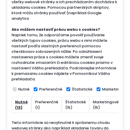
všetky webové stránky a ich prechádzaním dochádza k
ukladaniu cookies. Pomocou partnerských skriptov,
ktoré môžu stránky používať (napríklad Google
analytics
Ako môžem nastaviť prácu webu s cookies?
Napriek tomu, že odporúčame povoliť používanie
všetkých typov cookies, prácu webu s nimi môžete
nastaviť podľa vlastných preferencií pomocou
checkboxov zobrazených nižšie. Po odsúhlasení
nastavenia práce s cookies môžete zmeniť svoje
rozhodnutie zmazaním či editáciou cookies priamo v
nastavení Vášho prehliadača. Podrobnejšie informácie
k premazaniu cookies nájdete v Pomocníkovi Vášho
prehliadača.
Nutné
Preferenčné
Štatistické
Marketingové
Nutné
Preferenčné
Štatistické
Marketingové
N
(13)
(1)
(15)
(15)
(
Tieto informácie sú nevyhnutné k správnemu chodu
webovej stránky ako napríklad vkladanie tovaru do