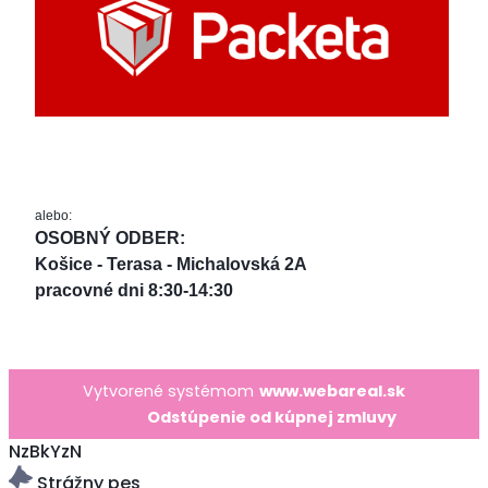
alebo:
OSOBNÝ ODBER: 
Košice - Terasa - Michalovská 2A
pracovné dni 8:30-14:30
Vytvorené systémom
www.webareal.sk
Odstúpenie od kúpnej zmluvy
NzBkYzN
Strážny pes