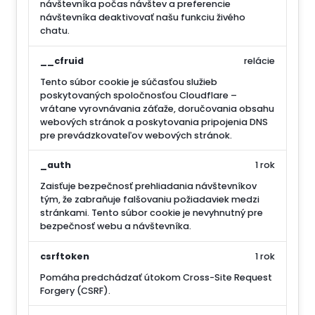
návštevníka počas návštev a preferencie
návštevníka deaktivovať našu funkciu živého
chatu.
__cfruid
relácie
Tento súbor cookie je súčasťou služieb
poskytovaných spoločnosťou Cloudflare –
vrátane vyrovnávania záťaže, doručovania obsahu
webových stránok a poskytovania pripojenia DNS
pre prevádzkovateľov webových stránok.
_auth
1 rok
Zaisťuje bezpečnosť prehliadania návštevníkov
tým, že zabraňuje falšovaniu požiadaviek medzi
stránkami. Tento súbor cookie je nevyhnutný pre
bezpečnosť webu a návštevníka.
csrftoken
1 rok
Pomáha predchádzať útokom Cross-Site Request
Forgery (CSRF).