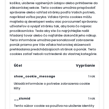
košíka, uloženie vyplnených údajov alebo prihlásenie do
zákazníckej sekcie.
Tieto cookies umožnia prispôsobiť
správanie alebo vzhľad stránky podľa Vašich potrieb,
napríklad voľba jazyka.
Vďaka týmto cookies môžu
majitelia aj developeri webu viac porozumieť správaniu
užívateľov a vyvijať stránku tak, aby bola čo najviac
prozákaznícka. Teda aby ste čo najrýchlejšie našli
hľadaný tovar alebo čo najľahšie dokončili jeho nákup.
Tieto informácie umožnia personalizovať zobrazenie
ponúk priamo pre Vás vďaka historickej skúsenosti
prehliadania predchádzajúcich stránok a ponúk.
Tieto
cookies zatiaľ neboli roztriedené do vlastnej kategórie.
Účel
Vypršanie
show_cookie_message
1 rok
Ukladá informácie o potrebe zobrazenia cookie
lišty
__zlcmid
1 rok
Tento súbor cookie sa používa na uloženie identity