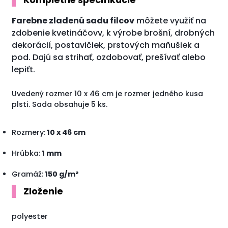
Kompletné špecifikácie
Farebne zladenú sadu filcov
môžete využiť na
zdobenie kvetináčovv, k výrobe brošní, drobných
dekorácií, postavičiek, prstových maňušiek a
pod. Dajú sa strihať, ozdobovať, prešívať alebo
lepiťt.
Uvedený rozmer 10 x 46 cm je rozmer jedného kusa
plsti. Sada obsahuje 5 ks.
Rozmery:
10 x 46 cm
Hrúbka:
1 mm
Gramáž:
150 g/m²
Zloženie
polyester