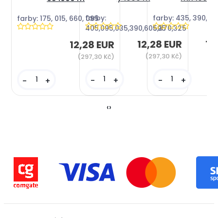
farby:
farby: 435, 390, 67
farby: 175, 015, 660, 095
405,095,035,390,605,370,325
595
12,28 EUR
12
12,28 EUR
(297,30 Kč)
(
(297,30 Kč)
-
+
-
+
-
+
‹
›