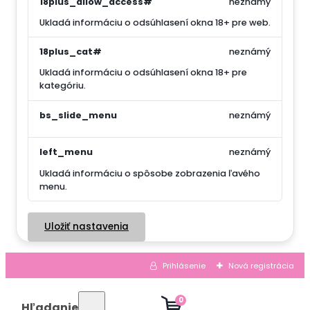
18plus_allow_access#
neznámý
Ukladá informáciu o odsúhlasení okna 18+ pre web.
18plus_cat#
neznámý
Ukladá informáciu o odsúhlasení okna 18+ pre
kategóriu.
bs_slide_menu
neznámý
left_menu
neznámý
Ukladá informáciu o spôsobe zobrazenia ľavého
menu.
Uložiť nastavenia
Prihlásenie
Nová registrácia
0
Hľadanie