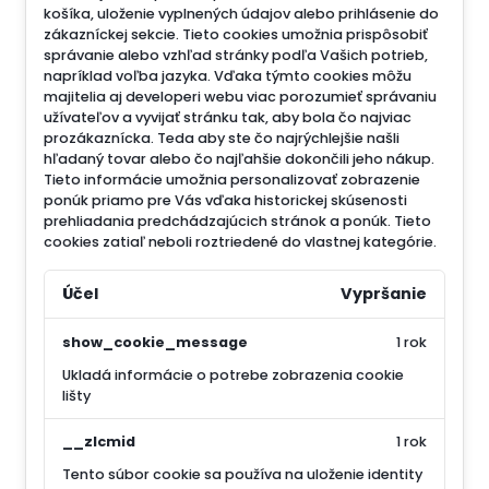
košíka, uloženie vyplnených údajov alebo prihlásenie do
zákazníckej sekcie.
Tieto cookies umožnia prispôsobiť
správanie alebo vzhľad stránky podľa Vašich potrieb,
napríklad voľba jazyka.
Vďaka týmto cookies môžu
majitelia aj developeri webu viac porozumieť správaniu
užívateľov a vyvijať stránku tak, aby bola čo najviac
prozákaznícka. Teda aby ste čo najrýchlejšie našli
hľadaný tovar alebo čo najľahšie dokončili jeho nákup.
Tieto informácie umožnia personalizovať zobrazenie
ponúk priamo pre Vás vďaka historickej skúsenosti
prehliadania predchádzajúcich stránok a ponúk.
Tieto
cookies zatiaľ neboli roztriedené do vlastnej kategórie.
Účel
Vypršanie
show_cookie_message
1 rok
Ukladá informácie o potrebe zobrazenia cookie
lišty
__zlcmid
1 rok
Tento súbor cookie sa používa na uloženie identity