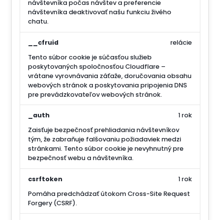
návštevníka počas návštev a preferencie
návštevníka deaktivovať našu funkciu živého
chatu.
__cfruid
relácie
Tento súbor cookie je súčasťou služieb
poskytovaných spoločnosťou Cloudflare –
vrátane vyrovnávania záťaže, doručovania obsahu
webových stránok a poskytovania pripojenia DNS
pre prevádzkovateľov webových stránok.
_auth
1 rok
Zaisťuje bezpečnosť prehliadania návštevníkov
tým, že zabraňuje falšovaniu požiadaviek medzi
stránkami. Tento súbor cookie je nevyhnutný pre
bezpečnosť webu a návštevníka.
csrftoken
1 rok
Pomáha predchádzať útokom Cross-Site Request
Forgery (CSRF).