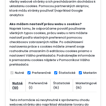
všetky webové stránky a ich prechádzaním dochádza k
ukladaniu cookies. Pomocou partnerských skriptov,
ktoré môžu stránky používať (napríklad Google
analytics
Ako môžem nastaviť prácu webu s cookies?
Napriek tomu, že odporúčame povoliť používanie
všetkých typov cookies, prácu webu s nimi môžete
nastaviť podľa vlastných preferencií pomocou
checkboxov zobrazených nižšie. Po odsúhlasení
nastavenia práce s cookies môžete zmeniť svoje
rozhodnutie zmazaním či editáciou cookies priamo v
nastavení Vášho prehliadača. Podrobnejšie informácie
k premazaniu cookies nájdete v Pomocníkovi Vášho
prehliadača.
Nutné
Preferenčné
Štatistické
Marketingové
Nutné
Preferenčné
Štatistické
Marketingové
N
(13)
(1)
(15)
(15)
(
Tieto informácie sú nevyhnutné k správnemu chodu
webovej stránky ako napríklad vkladanie tovaru do