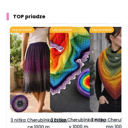
TOP priadze
top produkt
top produkt
top produkt
3 nitka Cherubínka Happ
3 nitka Cherubí
3 nitka Cherubínka Essen
y 1000 m
mn 1000 
ce 1000 m