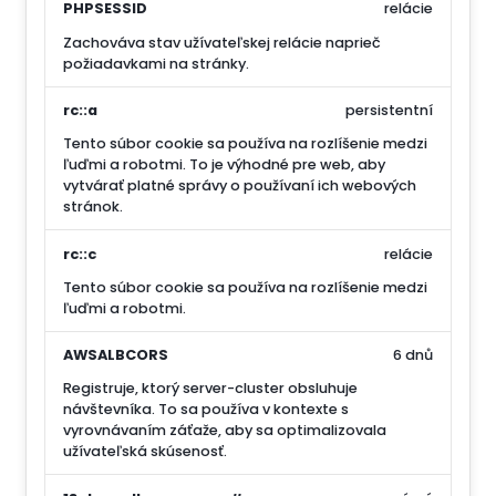
PHPSESSID
relácie
Zachováva stav užívateľskej relácie naprieč
požiadavkami na stránky.
rc::a
persistentní
Tento súbor cookie sa používa na rozlíšenie medzi
ľuďmi a robotmi. To je výhodné pre web, aby
vytvárať platné správy o používaní ich webových
stránok.
rc::c
relácie
Tento súbor cookie sa používa na rozlíšenie medzi
ľuďmi a robotmi.
AWSALBCORS
6 dnů
Registruje, ktorý server-cluster obsluhuje
návštevníka. To sa používa v kontexte s
vyrovnávaním záťaže, aby sa optimalizovala
užívateľská skúsenosť.