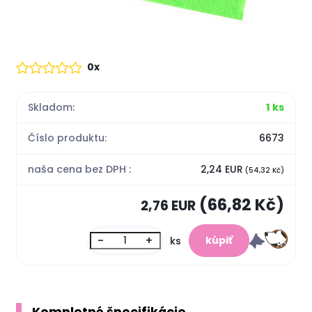
0x
Skladom:
1 ks
Číslo produktu:
6673
naša cena bez DPH :
2,24 EUR
(54,32 Kč)
(66,82 Kč)
2,76 EUR
-
+
ks