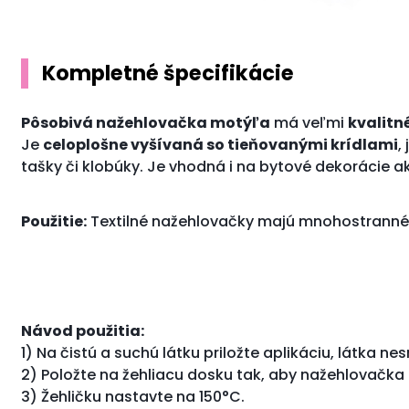
Kompletné špecifikácie
Pôsobivá nažehlovačka motýľa
má veľmi
kvalitn
Je
celoplošne vyšívaná so tieňovanými krídlami
,
tašky či klobúky. Je vhodná i na bytové dekorácie a
Použitie:
Textilné nažehlovačky majú mnohostranné vy
Návod použitia:
1) Na čistú a suchú látku priložte aplikáciu, látka n
2) Položte na žehliacu dosku tak, aby nažehlovačka 
3) Žehličku nastavte na 150°C.