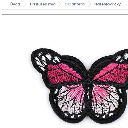
Úvod
Príslušenstvo
Galanteria
Nažehlovačky