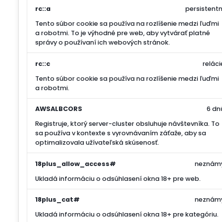
rc::a
persistentn
Tento súbor cookie sa používa na rozlíšenie medzi ľuďmi
a robotmi. To je výhodné pre web, aby vytvárať platné
správy o používaní ich webových stránok.
rc::c
reláci
Tento súbor cookie sa používa na rozlíšenie medzi ľuďmi
a robotmi.
AWSALBCORS
6 dn
Registruje, ktorý server-cluster obsluhuje návštevníka. To
sa používa v kontexte s vyrovnávaním záťaže, aby sa
optimalizovala užívateľská skúsenosť.
18plus_allow_access#
neznám
Ukladá informáciu o odsúhlasení okna 18+ pre web.
18plus_cat#
neznám
Ukladá informáciu o odsúhlasení okna 18+ pre kategóriu.