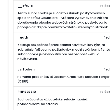
__cfruid
reláci
Tento súbor cookie je súčasťou služieb poskytovaných
spoločnosťou Cloudflare – vrátane vyrovnávania záťaže,
doručovania obsahu webových stránok a poskytovania
pripojenia DNS pre prevádzkovateľov webových stránok.
_auth
1 ro
Zaisťuje bezpečnosť prehliadania návštevníkov tým, že
zabraňuje falšovaniu požiadaviek medzi stránkami. Tent
súbor cookie je nevyhnutný pre bezpečnosť webu a
návštevníka.
csrftoken
1 ro
Pomáha predchádzať útokom Cross-Site Request Forger
(CSRF).
PHPSESSID
reláci
Zachováva stav užívateľskej relácie naprieč
požiadavkami na stránky.