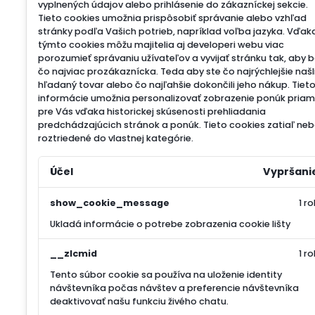
vyplnených údajov alebo prihlásenie do zákazníckej sekcie.
Tieto cookies umožnia prispôsobiť správanie alebo vzhľad
stránky podľa Vašich potrieb, napríklad voľba jazyka.
Vďak
týmto cookies môžu majitelia aj developeri webu viac
porozumieť správaniu užívateľov a vyvijať stránku tak, aby 
čo najviac prozákaznícka. Teda aby ste čo najrýchlejšie našl
hľadaný tovar alebo čo najľahšie dokončili jeho nákup.
Tiet
informácie umožnia personalizovať zobrazenie ponúk pria
pre Vás vďaka historickej skúsenosti prehliadania
predchádzajúcich stránok a ponúk.
Tieto cookies zatiaľ neb
roztriedené do vlastnej kategórie.
Účel
Vypršani
show_cookie_message
1 ro
Ukladá informácie o potrebe zobrazenia cookie lišty
__zlcmid
1 ro
Tento súbor cookie sa používa na uloženie identity
návštevníka počas návštev a preferencie návštevníka
deaktivovať našu funkciu živého chatu.