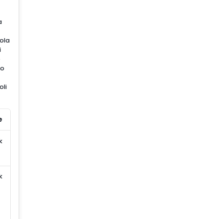
a
bola
i
o
mo
oli
e
k
k