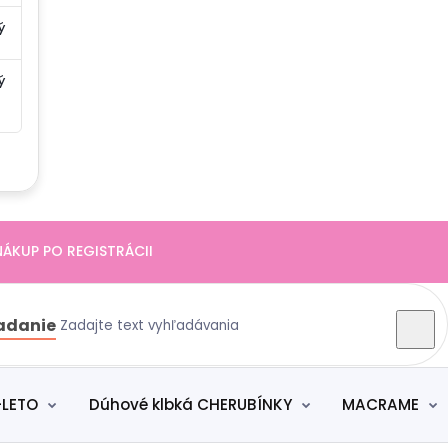
ý
ý
UP PO REGISTRÁCII
adanie
-LETO
Dúhové klbká CHERUBÍNKY
MACRAME