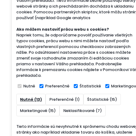
Vašom prehliadači. Tieto informácie bežne používajú všetky
webové stránky a ich prechádzaním dochádza k ukladaniu
cookies. Pomocou partnerských skriptov, ktoré môžu stránk
používať (napríklad Google analytics
Ako môžem nastaviť prácu webu s cookies?
Napriek tomu, že odporúčame povoliť používanie všetkých
typov cookies, prácu webu s nimi môžete nastaviť podľa
vlastných preferencií pomocou checkboxov zobrazených
nižšie. Po odsúhlasení nastavenia práce s cookies môžete
zmeniť svoje rozhodnutie zmazaním či editáciou cookies
priamo v nastavení Vášho prehliadača. Podrobnejšie
informácie k premazaniu cookies nájdete v Pomocníkovi Vá
prehliadača.
Nutné
Preferenčné
Štatistické
Marketingo
Nutné (13)
Preferenčné (1)
Štatistické (15)
Marketingové (15)
Neklasifikované (7)
Tieto informácie sú nevyhnutné k správnemu chodu webove
stránky ako napríklad vkladanie tovaru do košíka, uloženie