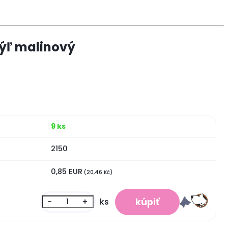
ýľ malinový
9 ks
2150
0,85 EUR
(20,46 Kč)
-
+
ks