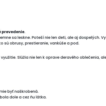
é prevedenie
.
 jemne sa leskne. Poteší nie len deti, ale aj dospelých.
ko sú obrusy, prestieranie, vankúše a pod.
užitie. Slúžia nie len k oprave deravého oblečenia, al
esmie byť naškrobená.
bola dole a cez ňu látka.