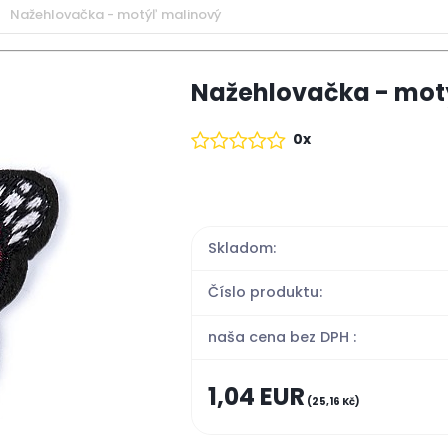
Nažehlovačka - motýľ malinový
Nažehlovačka - mot
0x
Skladom:
Číslo produktu:
naša cena bez DPH :
1,04 EUR
(25,16 Kč)