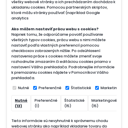
všetky webové stránky a ich prechádzaním dochádza k
ukladaniu cookies. Pomocou partnerských skriptov,
ktoré môžu stránky používať (napríklad Google
analytics
Ako môžem nastaviť prácu webu s cookies?
Napriek tomu, že odporúčame povoliť používanie
všetkých typov cookies, prácu webu s nimi môžete
nastaviť podľa vlastných preferencií pomocou
checkboxov zobrazených nižšie. Po odsúhlasení
nastavenia práce s cookies môžete zmeniť svoje
rozhodnutie zmazaním či editáciou cookies priamo v
nastavení Vášho prehliadača. Podrobnejšie informácie
k premazaniu cookies nájdete v Pomocníkovi Vášho
prehliadača.
Nutné
Preferenčné
Štatistické
Marketingové
Nutné
Preferenčné
Štatistické
Marketingové
N
(13)
(1)
(15)
(15)
(
Tieto informácie sú nevyhnutné k správnemu chodu
webovej stránky ako napríklad vkladanie tovaru do