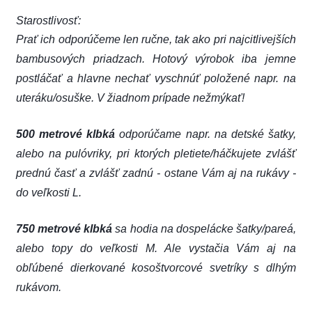
Starostlivosť:
Prať ich odporúčeme len ručne, tak ako pri najcitlivejších
bambusových priadzach. Hotový výrobok iba jemne
postláčať a hlavne nechať vyschnúť položené napr. na
uteráku/osuške. V žiadnom prípade nežmýkať!
500 metrové klbká
odporúčame napr. na detské šatky,
alebo na pulóvriky, pri ktorých pletiete/háčkujete zvlášť
prednú časť a zvlášť zadnú - ostane Vám aj na rukávy -
do veľkosti L.
750 metrové klbká
sa hodia na dospelácke šatky/pareá,
alebo topy do veľkosti M. Ale vystačia Vám aj na
obľúbené dierkované kosoštvorcové svetríky s dlhým
rukávom.