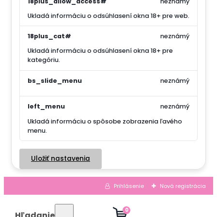
18plus_allow_access#
neznámý
Ukladá informáciu o odsúhlasení okna 18+ pre web.
18plus_cat#
neznámý
Ukladá informáciu o odsúhlasení okna 18+ pre
kategóriu.
bs_slide_menu
neznámý
left_menu
neznámý
Ukladá informáciu o spôsobe zobrazenia ľavého
menu.
Uložiť nastavenia
Prihlásenie
Nová registrácia
0
Hľadanie