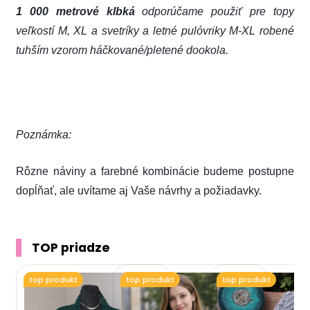
1 000 metrové klbká
odporúčame použiť pre topy
veľkostí M, XL a svetríky a letné pulóvriky M-XL robené
tuhším vzorom háčkované/pletené dookola.
Poznámka:
Rôzne náviny a farebné kombinácie budeme postupne
dopĺňať, ale uvítame aj Vaše návrhy a požiadavky.
TOP priadze
top produkt
top produkt
top produkt