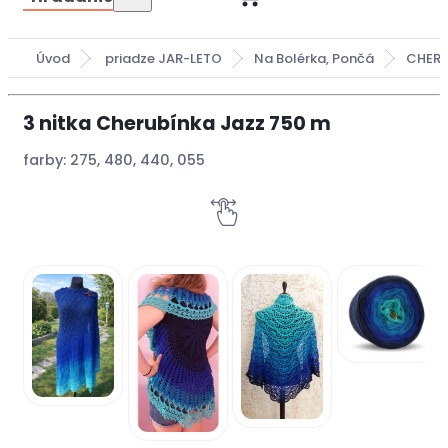
Úvod
priadze JAR-LETO
Na Bolérka, Pončá
CHERU
3 nitka Cherubínka Jazz 750 m
farby: 275, 480, 440, 055