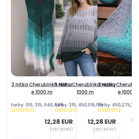
3 nitka Cherubínka Natur
3 nitka Cherubínka Husky
3 nitka Cherubín
e 1000 m
1000 m
e 1000 m
farby: 015, 315, 640, 580
farby: 315, 450,015,175
farby: 450,275,33
12,28 EUR
12,28 EUR
12
(297,93 Kč)
(297,93 Kč)
(