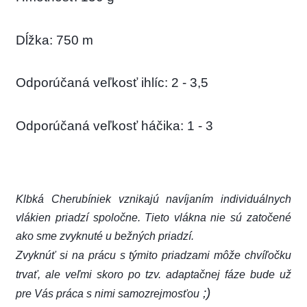
Dĺžka: 750 m
Odporúčaná veľkosť ihlíc: 2 - 3,5
Odporúčaná veľkosť háčika: 1 - 3
Klbká Cherubíniek vznikajú navíjaním individuálnych
vlákien priadzí spoločne. Tieto vlákna nie sú zatočené
ako sme zvyknuté u bežných priadzí.
Zvyknúť si na prácu s týmito priadzami môže chvíľočku
trvať, ale veľmi skoro po tzv. adaptačnej fáze bude už
;)
pre Vás práca s nimi samozrejmosťou