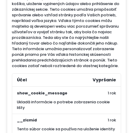
košíka, uloženie vyplnených údajov alebo prihlásenie do
zákazníckej sekcie.
Tieto cookies umožnia prispôsobiť
správanie alebo vzhľad stránky podľa Vašich potrieb,
napríklad voľba jazyka.
Vďaka týmto cookies môžu
majitelia aj developeri webu viac porozumieť správaniu
užívateľov a vyvijať stránku tak, aby bola čo najviac
prozákaznícka. Teda aby ste čo najrýchlejšie našli
hľadaný tovar alebo čo najľahšie dokončili jeho nákup.
Tieto informácie umožnia personalizovať zobrazenie
ponúk priamo pre Vás vďaka historickej skúsenosti
prehliadania predchádzajúcich stránok a ponúk.
Tieto
cookies zatiaľ neboli roztriedené do vlastnej kategórie.
Účel
Vypršanie
show_cookie_message
1 rok
Ukladá informácie o potrebe zobrazenia cookie
lišty
__zlcmid
1 rok
Tento súbor cookie sa používa na uloženie identity