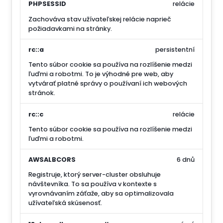
PHPSESSID
relácie
Zachováva stav užívateľskej relácie naprieč
požiadavkami na stránky.
rc::a
persistentní
Tento súbor cookie sa používa na rozlíšenie medzi
ľuďmi a robotmi. To je výhodné pre web, aby
vytvárať platné správy o používaní ich webových
stránok.
rc::c
relácie
Tento súbor cookie sa používa na rozlíšenie medzi
ľuďmi a robotmi.
AWSALBCORS
6 dnů
Registruje, ktorý server-cluster obsluhuje
návštevníka. To sa používa v kontexte s
vyrovnávaním záťaže, aby sa optimalizovala
užívateľská skúsenosť.