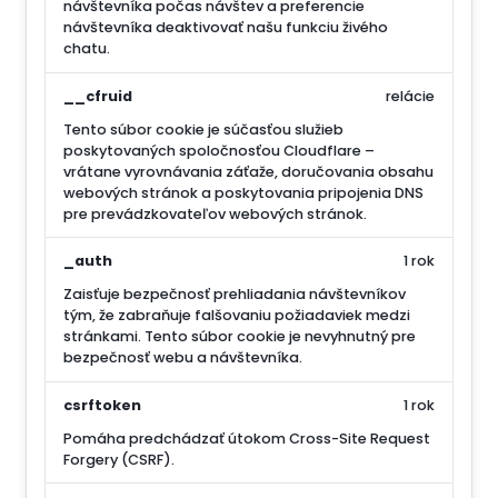
návštevníka počas návštev a preferencie
návštevníka deaktivovať našu funkciu živého
chatu.
__cfruid
relácie
Tento súbor cookie je súčasťou služieb
poskytovaných spoločnosťou Cloudflare –
vrátane vyrovnávania záťaže, doručovania obsahu
webových stránok a poskytovania pripojenia DNS
pre prevádzkovateľov webových stránok.
_auth
1 rok
Zaisťuje bezpečnosť prehliadania návštevníkov
tým, že zabraňuje falšovaniu požiadaviek medzi
stránkami. Tento súbor cookie je nevyhnutný pre
bezpečnosť webu a návštevníka.
csrftoken
1 rok
Pomáha predchádzať útokom Cross-Site Request
Forgery (CSRF).