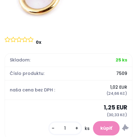
0x
Skladom:
25 ks
Číslo produktu:
7509
1,02 EUR
naša cena bez DPH :
(24,66 Kč)
1,25 EUR
(30,33 Kč)
-
+
ks