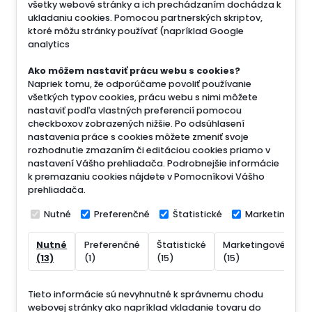
všetky webové stránky a ich prechádzaním dochádza k
ukladaniu cookies. Pomocou partnerských skriptov,
ktoré môžu stránky používať (napríklad Google
analytics
Ako môžem nastaviť prácu webu s cookies?
Napriek tomu, že odporúčame povoliť používanie
všetkých typov cookies, prácu webu s nimi môžete
nastaviť podľa vlastných preferencií pomocou
checkboxov zobrazených nižšie. Po odsúhlasení
nastavenia práce s cookies môžete zmeniť svoje
rozhodnutie zmazaním či editáciou cookies priamo v
nastavení Vášho prehliadača. Podrobnejšie informácie
k premazaniu cookies nájdete v Pomocníkovi Vášho
prehliadača.
Nutné
Preferenčné
Štatistické
Marketingové
Nutné
Preferenčné
Štatistické
Marketingové
N
(13)
(1)
(15)
(15)
(
Tieto informácie sú nevyhnutné k správnemu chodu
webovej stránky ako napríklad vkladanie tovaru do