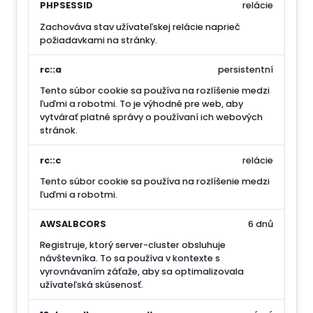
PHPSESSID
relácie
Zachováva stav užívateľskej relácie naprieč
požiadavkami na stránky.
rc::a
persistentní
Tento súbor cookie sa používa na rozlíšenie medzi
ľuďmi a robotmi. To je výhodné pre web, aby
vytvárať platné správy o používaní ich webových
stránok.
rc::c
relácie
Tento súbor cookie sa používa na rozlíšenie medzi
ľuďmi a robotmi.
AWSALBCORS
6 dnů
Registruje, ktorý server-cluster obsluhuje
návštevníka. To sa používa v kontexte s
vyrovnávaním záťaže, aby sa optimalizovala
užívateľská skúsenosť.