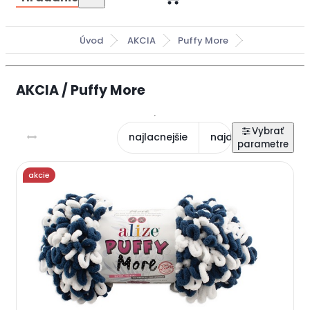
Úvod
AKCIA
Puffy More
AKCIA / Puffy More
najlacnejšie
najdrahšie
najn
akcie