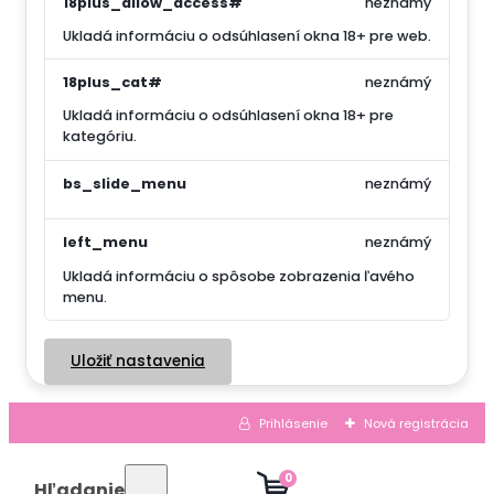
18plus_allow_access#
neznámý
Ukladá informáciu o odsúhlasení okna 18+ pre web.
18plus_cat#
neznámý
Ukladá informáciu o odsúhlasení okna 18+ pre
kategóriu.
bs_slide_menu
neznámý
left_menu
neznámý
Ukladá informáciu o spôsobe zobrazenia ľavého
menu.
Uložiť nastavenia
Prihlásenie
Nová registrácia
0
Hľadanie