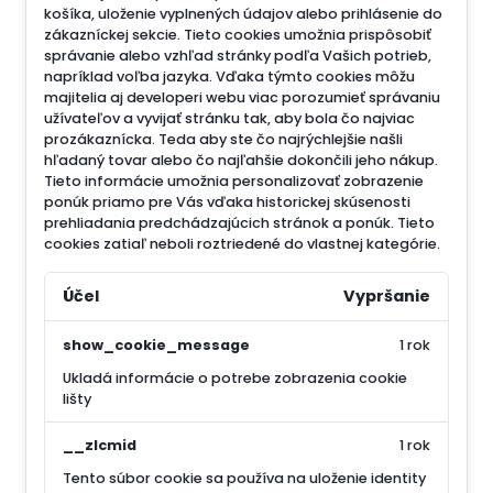
košíka, uloženie vyplnených údajov alebo prihlásenie do
zákazníckej sekcie.
Tieto cookies umožnia prispôsobiť
správanie alebo vzhľad stránky podľa Vašich potrieb,
napríklad voľba jazyka.
Vďaka týmto cookies môžu
majitelia aj developeri webu viac porozumieť správaniu
užívateľov a vyvijať stránku tak, aby bola čo najviac
prozákaznícka. Teda aby ste čo najrýchlejšie našli
hľadaný tovar alebo čo najľahšie dokončili jeho nákup.
Tieto informácie umožnia personalizovať zobrazenie
ponúk priamo pre Vás vďaka historickej skúsenosti
prehliadania predchádzajúcich stránok a ponúk.
Tieto
cookies zatiaľ neboli roztriedené do vlastnej kategórie.
Účel
Vypršanie
show_cookie_message
1 rok
Ukladá informácie o potrebe zobrazenia cookie
lišty
__zlcmid
1 rok
Tento súbor cookie sa používa na uloženie identity