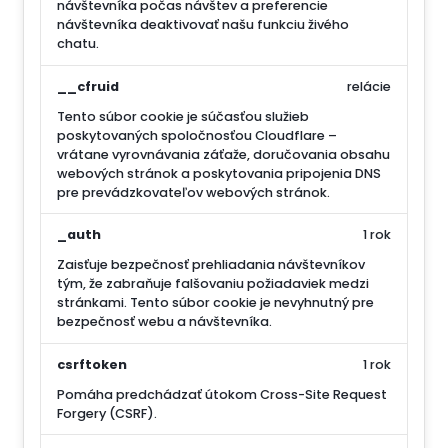
návštevníka počas návštev a preferencie
návštevníka deaktivovať našu funkciu živého
chatu.
__cfruid
relácie
Tento súbor cookie je súčasťou služieb
poskytovaných spoločnosťou Cloudflare –
vrátane vyrovnávania záťaže, doručovania obsahu
webových stránok a poskytovania pripojenia DNS
pre prevádzkovateľov webových stránok.
_auth
1 rok
Zaisťuje bezpečnosť prehliadania návštevníkov
tým, že zabraňuje falšovaniu požiadaviek medzi
stránkami. Tento súbor cookie je nevyhnutný pre
bezpečnosť webu a návštevníka.
csrftoken
1 rok
Pomáha predchádzať útokom Cross-Site Request
Forgery (CSRF).