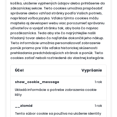
košíka, uloženie vyplnených údajov alebo prihlásenie do
zákazníckej sekcie.
Tieto cookies umožnia prispôsobiť
správanie alebo vzhľad stránky podľa Vašich potrieb,
napríklad voľba jazyka.
Vďaka týmto cookies môžu
majitelia aj developeri webu viac porozumieť správaniu
užívateľov a vyvijať stránku tak, aby bola čo najviac
prozákaznícka. Teda aby ste čo najrýchlejšie našli
hľadaný tovar alebo čo najľahšie dokončili jeho nákup.
Tieto informácie umožnia personalizovať zobrazenie
ponúk priamo pre Vás vďaka historickej skúsenosti
prehliadania predchádzajúcich stránok a ponúk.
Tieto
cookies zatiaľ neboli roztriedené do vlastnej kategórie.
Účel
Vypršanie
show_cookie_message
1 rok
Ukladá informácie o potrebe zobrazenia cookie
lišty
__zlcmid
1 rok
Tento súbor cookie sa používa na uloženie identity