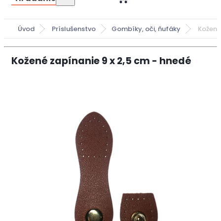
Úvod
Príslušenstvo
Gombíky, oči, ňufáky
Kožené
Kožené zapínanie 9 x 2,5 cm - hnedé