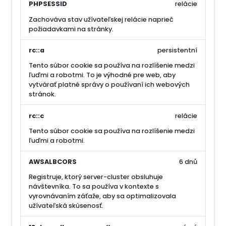
PHPSESSID
relácie
Zachováva stav užívateľskej relácie naprieč
požiadavkami na stránky.
rc::a
persistentní
Tento súbor cookie sa používa na rozlíšenie medzi
ľuďmi a robotmi. To je výhodné pre web, aby
vytvárať platné správy o používaní ich webových
stránok.
rc::c
relácie
Tento súbor cookie sa používa na rozlíšenie medzi
ľuďmi a robotmi.
AWSALBCORS
6 dnů
Registruje, ktorý server-cluster obsluhuje
návštevníka. To sa používa v kontexte s
vyrovnávaním záťaže, aby sa optimalizovala
užívateľská skúsenosť.