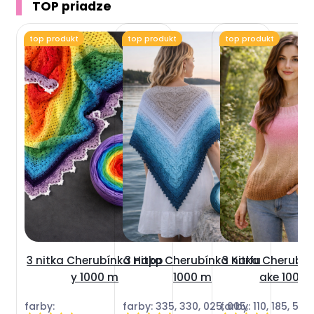
TOP priadze
top produkt
top produkt
top produkt
3 nitka Cherubínka Happ
3 nitka Cherubínka Korfu
3 nitka Cherubí
y 1000 m
1000 m
ake 1000
farby:
farby: 335, 330, 025, 005,
farby: 110, 185, 585,