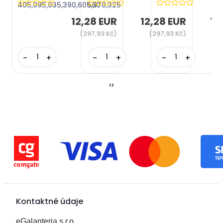
405,095,035,390,605,370,325
560
12,28 EUR
12,28 EUR
12
(297,93 Kč)
(297,93 Kč)
(
-
+
-
+
-
+
‹
›
Kontaktné údaje
eGalanteria,s.r.o.