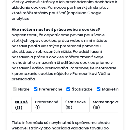
všetky webové stránky a ich prechádzaním dochádza k
ukladaniu cookies. Pomocou partnerských skriptov,
ktoré môžu stránky používať (napríklad Google
analytics
Ako môžem nastaviť prácu webu s cookies?
Napriek tomu, že odporúčame povoliť používanie
všetkých typov cookies, prácu webu s nimi môžete
nastaviť podľa vlastných preferencií pomocou
checkboxov zobrazených nižšie. Po odsúhlasení
nastavenia práce s cookies môžete zmeniť svoje
rozhodnutie zmazaním či editáciou cookies priamo v
nastavení Vášho prehliadača. Podrobnejšie informácie
k premazaniu cookies nájdete v Pomocníkovi Vášho
prehliadača.
Nutné
Preferenčné
Štatistické
Marketingové
Nutné
Preferenčné
Štatistické
Marketingové
N
(13)
(1)
(15)
(15)
(
Tieto informácie sú nevyhnutné k správnemu chodu
webovej stránky ako napríklad vkladanie tovaru do