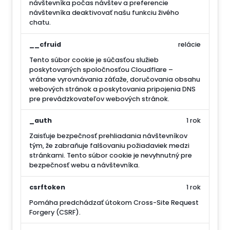
návštevníka počas návštev a preferencie
návštevníka deaktivovať našu funkciu živého
chatu.
__cfruid
relácie
Tento súbor cookie je súčasťou služieb
poskytovaných spoločnosťou Cloudflare –
vrátane vyrovnávania záťaže, doručovania obsahu
webových stránok a poskytovania pripojenia DNS
pre prevádzkovateľov webových stránok.
_auth
1 rok
Zaisťuje bezpečnosť prehliadania návštevníkov
tým, že zabraňuje falšovaniu požiadaviek medzi
stránkami. Tento súbor cookie je nevyhnutný pre
bezpečnosť webu a návštevníka.
csrftoken
1 rok
Pomáha predchádzať útokom Cross-Site Request
Forgery (CSRF).